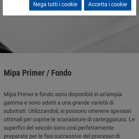
Nega tutti i cookie
Accetta i cookie
Mipa Primer / Fondo
Mipa Primer e fondo sono disponibili in un'ampia
gamma e sono adatti a una grande varietà di
substrati. Utilizzandoli, si possono ottenere spessori
ottimali per coprire le scanalature di carteggiatura. Le
superfici del veicolo sono così perfettamente
preparate per le fasi successive del processo di