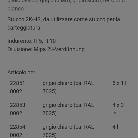
giallo ossido, grigio chiaro, grigio scuro, nero und
bianco
Stucco 2K-HS, da utilizzare come stucco per la
carteggiatura.
Indurente: H 5, H 10
Diluizione: Mipa 2K-Verdünnung
Articolo no:
22851
grigio chiaro (ca. RAL
6 x 1 l
0002
7035)
22853
grigio chiaro (ca. RAL
4 x 3
0002
7035)
l*
22854
grigio chiaro (ca. RAL
4 l
0002
7035)