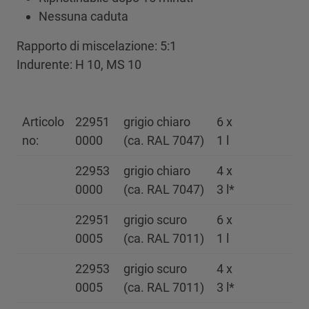
Nessuna caduta
Rapporto di miscelazione: 5:1
Indurente: H 10, MS 10
Articolo
22951
grigio chiaro
6 x
no:
0000
(ca. RAL 7047)
1 l
22953
grigio chiaro
4 x
0000
(ca. RAL 7047)
3 l*
22951
grigio scuro
6 x
0005
(ca. RAL 7011)
1 l
22953
grigio scuro
4 x
0005
(ca. RAL 7011)
3 l*