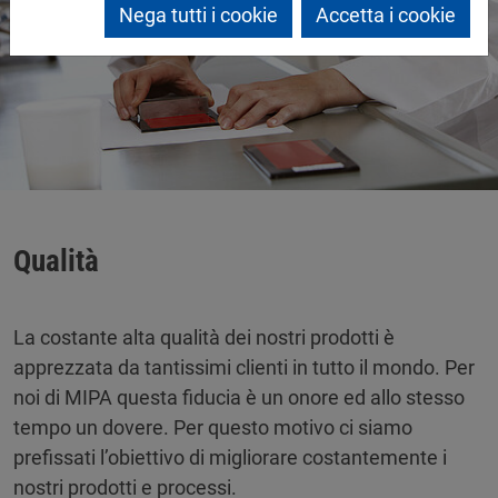
Nega tutti i cookie
Accetta i cookie
Qualità
La costante alta qualità dei nostri prodotti è
apprezzata da tantissimi clienti in tutto il mondo. Per
noi di MIPA questa fiducia è un onore ed allo stesso
tempo un dovere. Per questo motivo ci siamo
prefissati l’obiettivo di migliorare costantemente i
nostri prodotti e processi.