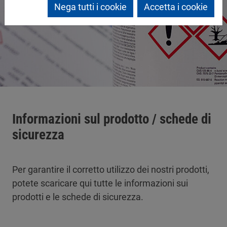
Nega tutti i cookie
Accetta i cookie
Informazioni sul prodotto / schede di
sicurezza
Per garantire il corretto utilizzo dei nostri prodotti,
potete scaricare qui tutte le informazioni sui
prodotti e le schede di sicurezza.