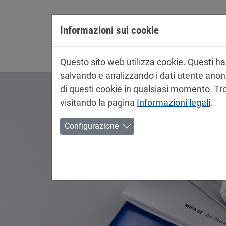
Jump directly to main navigation
Jump directly to content
Informazioni sui cookie
Azienda
Questo sito web utilizza cookie. Questi han
salvando e analizzando i dati utente anonimi
di questi cookie in qualsiasi momento. Tro
visitando la pagina
Informazioni legali
.
Configurazione