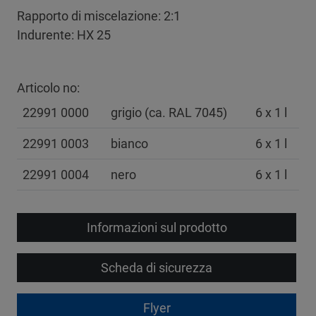
Rapporto di miscelazione: 2:1
Indurente: HX 25
Articolo no:
22991 0000
grigio (ca. RAL 7045)
6 x 1 l
22991 0003
bianco
6 x 1 l
22991 0004
nero
6 x 1 l
Informazioni sul prodotto
Scheda di sicurezza
Flyer