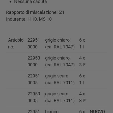
Nessuna caduta
Rapporto di miscelazione: 5:1
Indurente: H 10, MS 10
Articolo
22951
grigio chiaro
6 x
no:
0000
(ca. RAL 7047)
1 l
22953
grigio chiaro
4 x
0000
(ca. RAL 7047)
3 l*
22951
grigio scuro
6 x
0005
(ca. RAL 7011)
1 l
22953
grigio scuro
4 x
0005
(ca. RAL 7011)
3 l*
22951
bianco
6 x
NUOVO