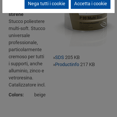
Mipa P 99 Multi
Nega tutti i cookie
Accetta i cookie
Star senza
stirene
Stucco poliestere
multi-soft. Stucco
universale
professionale,
particolarmente
cremoso per tutti
»
SDS
205 KB
i supporti, anche
»
Productinfo
217 KB
alluminio, zinco e
vetroresina.
Catalizzatore incl.
Colors:
beige