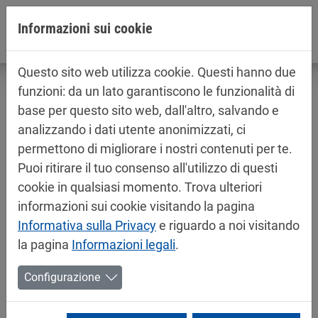
Jump directly to main navigation
Jump directly to content
Informazioni sui cookie
Questo sito web utilizza cookie. Questi hanno due
funzioni: da un lato garantiscono le funzionalità di
base per questo sito web, dall'altro, salvando e
analizzando i dati utente anonimizzati, ci
Informazioni sul prodotto / schede di
permettono di migliorare i nostri contenuti per te.
sicurezza
Puoi ritirare il tuo consenso all'utilizzo di questi
Vernici per automobile
cookie in qualsiasi momento. Trova ulteriori
informazioni sui cookie visitando la pagina
Informativa sulla Privacy
e riguardo a noi visitando
la pagina
Informazioni legali
.
Configurazione