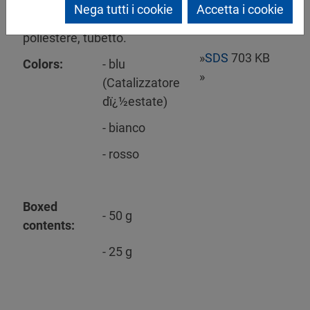
Mipa Härter P
Nega tutti i cookie
Accetta i cookie
Pasta di catalizzatore
poliestere, tubetto.
»
SDS
703 KB
Colors:
- blu
»
(Catalizzatore
dï¿½estate)
- bianco
- rosso
Boxed
- 50 g
contents:
- 25 g