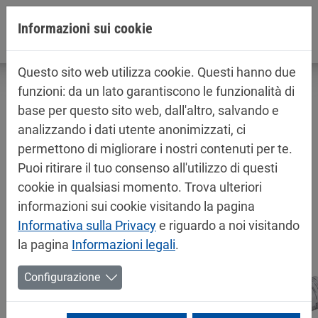
Jump directly to main navigation
Jump directly to content
Informazioni sui cookie
Questo sito web utilizza cookie. Questi hanno due
funzioni: da un lato garantiscono le funzionalità di
base per questo sito web, dall'altro, salvando e
analizzando i dati utente anonimizzati, ci
Informazioni sul prodotto / schede di
permettono di migliorare i nostri contenuti per te.
sicurezza
Puoi ritirare il tuo consenso all'utilizzo di questi
Vernici per automobile
cookie in qualsiasi momento. Trova ulteriori
informazioni sui cookie visitando la pagina
Informativa sulla Privacy
e riguardo a noi visitando
la pagina
Informazioni legali
.
Configurazione