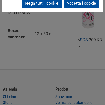
Mipa Härter PS
Nega tutti i cookie
Accetta i cookie
Catalizzatore liquido per
Mipa P 60 S
Boxed
12 x 50 ml
contents:
»
SDS
209 KB
»
Azienda
Prodotti
Chi siamo
Showroom
Storia
Vernici per automobile