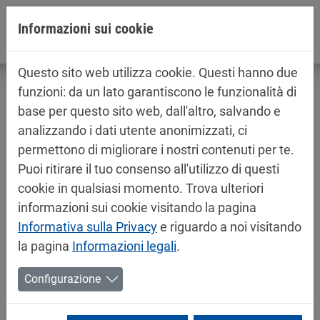
Jump directly to main navigation
Jump directly to content
Informazioni sui cookie
Questo sito web utilizza cookie. Questi hanno due
funzioni: da un lato garantiscono le funzionalità di
base per questo sito web, dall'altro, salvando e
analizzando i dati utente anonimizzati, ci
Informazioni sul prodotto / schede di
permettono di migliorare i nostri contenuti per te.
sicurezza
Puoi ritirare il tuo consenso all'utilizzo di questi
Vernici per automobile
cookie in qualsiasi momento. Trova ulteriori
informazioni sui cookie visitando la pagina
Informativa sulla Privacy
e riguardo a noi visitando
la pagina
Informazioni legali
.
Configurazione