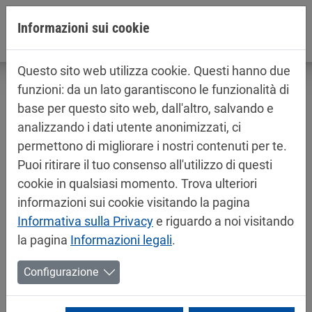
Jump directly to main navigation
Jump directly to content
Informazioni sui cookie
Questo sito web utilizza cookie. Questi hanno due
funzioni: da un lato garantiscono le funzionalità di
base per questo sito web, dall'altro, salvando e
analizzando i dati utente anonimizzati, ci
Informazioni sul prodotto / schede di
permettono di migliorare i nostri contenuti per te.
sicurezza
Puoi ritirare il tuo consenso all'utilizzo di questi
Vernici per automobile
cookie in qualsiasi momento. Trova ulteriori
informazioni sui cookie visitando la pagina
Informativa sulla Privacy
e riguardo a noi visitando
la pagina
Informazioni legali
.
Configurazione