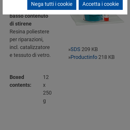
Mipa P 20
Nega tutti i cookie
Accetta i cookie
Reparatur-Set a
basso contenuto
di stirene
Resina poliestere
per riparazioni,
incl. catalizzatore
»
SDS
209 KB
e tessuto di vetro.
»
Productinfo
218 KB
Boxed
12
contents:
x
250
g