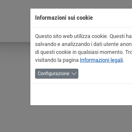
Jump directly to main navigation
Jump directly to content
Informazioni sui cookie
Azienda
Questo sito web utilizza cookie. Questi han
salvando e analizzando i dati utente anonimi
di questi cookie in qualsiasi momento. Tro
visitando la pagina
Informazioni legali
.
Configurazione
Informazioni sul prodot
Vernici per automobile