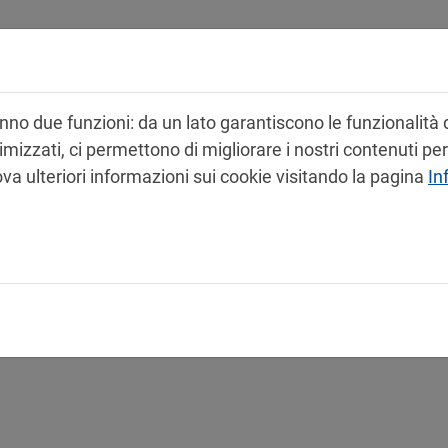
Prodotti
Servizi
Contatti
no due funzioni: da un lato garantiscono le funzionalità d
zzati, ci permettono di migliorare i nostri contenuti per te
va ulteriori informazioni sui cookie visitando la pagina
In
to / schede di sicurezza