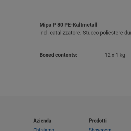
Mipa P 80 PE-Kaltmetall
incl. catalizzatore. Stucco poliestere du
Boxed contents:
12 x 1 kg
Azienda
Prodotti
Chi siamo
Showroom