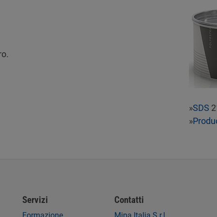
ro.
»
SDS
2
»
Produ
Servizi
Contatti
Formazione
Mipa Italia S.r.l.