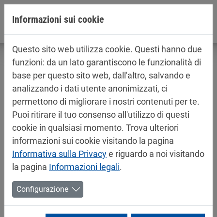
Jump directly to main navigation
Jump directly to content
Informazioni sui cookie
Questo sito web utilizza cookie. Questi hanno due
funzioni: da un lato garantiscono le funzionalità di
base per questo sito web, dall'altro, salvando e
analizzando i dati utente anonimizzati, ci
Informazioni sul prodotto / schede di
permettono di migliorare i nostri contenuti per te.
sicurezza
Puoi ritirare il tuo consenso all'utilizzo di questi
Vernici per automobile
cookie in qualsiasi momento. Trova ulteriori
informazioni sui cookie visitando la pagina
Informativa sulla Privacy
e riguardo a noi visitando
la pagina
Informazioni legali
.
Configurazione