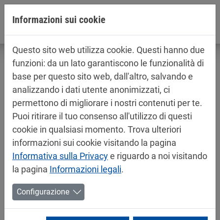
Jump directly to main navigation
Jump directly to content
Informazioni sui cookie
Questo sito web utilizza cookie. Questi hanno due
funzioni: da un lato garantiscono le funzionalità di
base per questo sito web, dall'altro, salvando e
analizzando i dati utente anonimizzati, ci
Informazioni sul prodotto / schede di
permettono di migliorare i nostri contenuti per te.
sicurezza
Puoi ritirare il tuo consenso all'utilizzo di questi
Vernici per automobile
cookie in qualsiasi momento. Trova ulteriori
informazioni sui cookie visitando la pagina
Informativa sulla Privacy
e riguardo a noi visitando
la pagina
Informazioni legali
.
Configurazione
Mipa Protezione sottoscocca